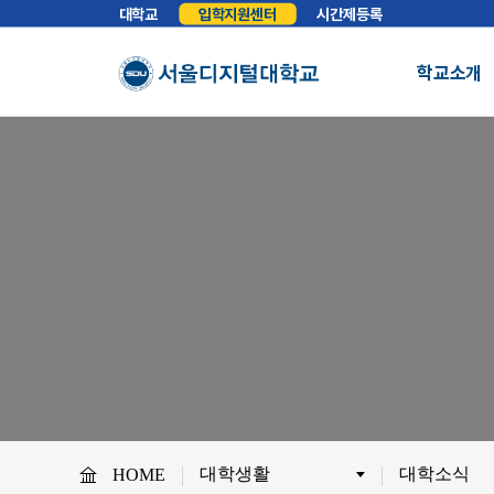
대학교
입학지원센터
시간제등록
학교소개
총장실
인사말
학교소개
학교법인
법인소개
예
About SDU
비전
교육이념
S
사이버대학의 중심
서울디지털대학교를 소개합니다.
WHY SDU
NO.1 SDU
대학정보
소개
조직도
SDU 사회공헌
사이버홍보실
보도기사
대
협력안내
산학협력
학
대학생활
대학소식
HOME
교원채용
전임교원정