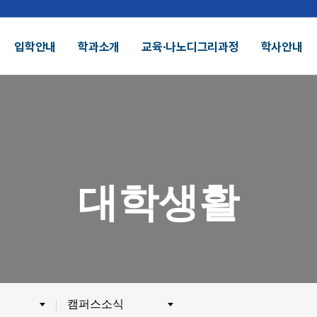
입학안내
학과소개
교육∙나노디그리과정
학사안내
결산공고 및 적립금 운용현황
기부금모금
DU 대학특성화
SDU 2025
대학생활
SDU AI
헌장
UI
대학정보공시
정보공개
전화번호안내
찾아오시는길
외 인증수상
광고자료실
군협력
제휴협력
캠퍼스소식
시채용
비전임교원정시채용
비전임교원(연합대)
튜터채용