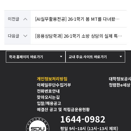
이전글
[AI실무활용전공] 26-1학기 봄 MT를 다녀왔습니다.
다음글
[응용상담학과] 26-1학기 소방 상담의 실제 특강 후기
학과 홈페이지 바로가기
교내 주요 사이트 바로가기
개인정보처리방침
대학정보공
이메일무단수집거부
청렴한e세상
전화번호안내
찾아오시는길
입찰/채용공고
예결산 공고 및 적립금운용현황
1644-0982
평일 9시~18시 (12시~13시 제외)