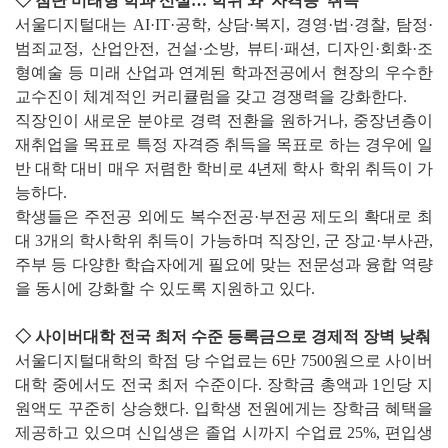
◇ 첨단 미래형 학과 신설…'학위'와 '자격증' 취득
서울디지털대는 AI·IT·공학, 상담·복지, 경영·법·경찰, 탐정·
범죄교정, 산업안전, 건설·소방, 뷰티·패션, 디자인·회화·조
형예술 등 미래 산업과 연계된 학과전공에서 현장의 우수한
교수진이 체계적인 커리큘럼을 갖고 경쟁력을 강화한다.
직장인이 새로운 분야로 경력 전환을 원하거나, 중장년층이
재취업을 목표로 특정 자격증 취득을 목표로 하는 경우에 일
반 대학 대비 매우 저렴한 학비로 4년제 학사 학위 취득이 가
능하다.
학생들은 주전공 외에도 복수전공·부전공 제도의 확대로 최
대 3개의 학사학위 취득이 가능하며 직장인, 군 장교·부사관,
주부 등 다양한 학습자에게 필요에 맞는 전문성과 융합 역량
을 동시에 강화할 수 있도록 지원하고 있다.
◇ 사이버대학 전국 최저 수준 등록금으로 경제적 장벽 낮춰
서울디지털대학의 학점 당 수업료는 6만 7500원으로 사이버
대학 중에서도 전국 최저 수준이다. 장학금 총액과 1인당 지
원액도 꾸준히 상승했다. 입학생 전원에게는 장학금 혜택을
제공하고 있으며 신입생은 졸업 시까지 수업료 25%, 편입생