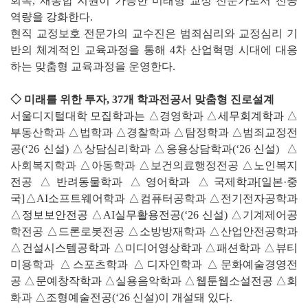
회복, 재통합 지원이 가능한 미래형 교정 전문가로서 전공
역량을 강화한다.
현직 교정보호 전문가의 교수진은 범죄심리와 교정심리 기
반의 체계적인 교육과정을 통해 4차 산업혁명 시대에 대응
하는 맞춤형 교육과정을 운영한다.
◇ 미래를 위한 투자, 37개 학과전공서 맞춤형 진로설계
서울디지털대학 모집학과는 △경영학과 △세무회계학과 △
부동산학과 △법학과 △경찰학과 △탐정학과 △범죄교정전
공(‘26 신설) △상담심리학과 △응용상담학과(‘26 신설) △
사회복지학과 △아동학과 △보건의료행정전공 △노인복지
전공 △반려동물학과 △영어학과 △국제학과
[일본·중
국]
△AI소프트웨어학과 △컴퓨터공학과 △전기전자공학과
△정보보안전공 △AI실무활용전공(‘26 신설) △기계제어공
학전공 △드론로봇전공 △소방방재학과 △산업안전공학과
△건설시스템공학과 △미디어영상학과 △패션학과 △뷰티
미용학과
△스포츠학과 △디자인학과 △문화예술경영
전
공
△문예창작학과 △실용음악학과 △웹툰웹소설전공 △회
화과 △조형예술전공(‘26 신설)이 개설돼 있다.