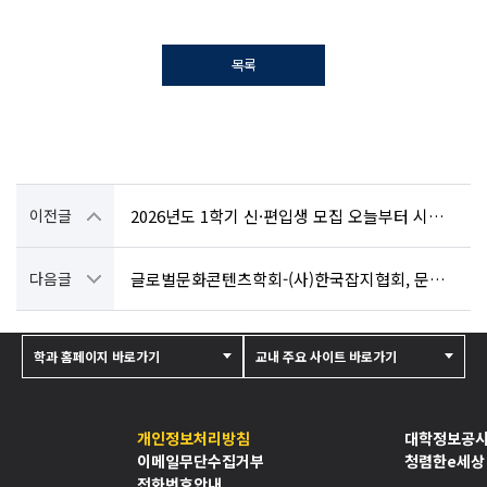
목록
이전글
2026년도 1학기 신·편입생 모집 오늘부터 시작…4개 학과 신설 “AI인재·취업 경쟁력 강화”
다음글
글로벌문화콘텐츠학회-(사)한국잡지협회, 문화콘텐츠·잡지산업 발전 위한 MOU 체결
학과 홈페이지 바로가기
교내 주요 사이트 바로가기
개인정보처리방침
대학정보공
이메일무단수집거부
청렴한e세상
전화번호안내