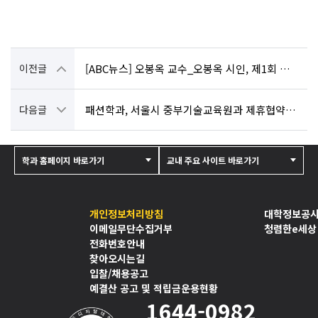
이전글
[ABC뉴스] 오봉옥 교수_오봉옥 시인, 제1회 완도청해문학상 대상 수상
다음글
패션학과, 서울시 중부기술교육원과 제휴협약 체결
학과 홈페이지 바로가기
교내 주요 사이트 바로가기
개인정보처리방침
대학정보공
이메일무단수집거부
청렴한e세상
전화번호안내
찾아오시는길
입찰/채용공고
예결산 공고 및 적립금운용현황
1644-0982