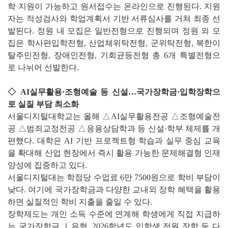
학 지원이 가능하고 원서접수는 온라인으로 진행된다. 지원
자는 적성검사와 학업계획서 기반 서류심사를 거쳐 최종 선
발된다. 정원 내 모집은 일반전형으로 진행되며 정원 외 모
집은 학사편입학전형, 산업체위탁전형, 군위탁전형, 북한이
탈주민전형, 장애인전형, 기회균등전형 총 6개 특별전형으
로 나뉘어 선발한다.
◇ AI실무활용·조형예술 등 신설…국가장학금·입학장학으
로 실질 부담 최소화
서울디지털대학교는 올해 △AI실무활용전공 △조형예술전
공 △범죄교정전공 △응용상담학과 등 신설·학부 체제를 개
편했다. 대학은 AI 기반 프로젝트형 학습과 실무 중심 교육
을 확대해 산업 현장에서 즉시 활용 가능한 문제해결형 인재
양성에 집중하고 있다.
서울디지털대는 학점당 수업료 6만 7500원으로 학비 부담이
낮다. 여기에 국가장학금과 다양한 교내외 장학 혜택을 활용
하면 실질적인 학비 지출을 줄일 수 있다.
장학제도는 개인 소득 수준에 연계해 학생에게 직접 지급하
는 국가장학금 Ⅰ유형, 2026학년도 입학생 전원 장학 등 다