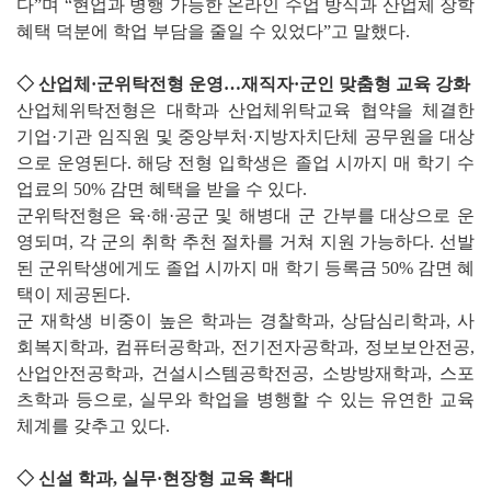
다”며 “현업과 병행 가능한 온라인 수업 방식과 산업체 장학
혜택 덕분에 학업 부담을 줄일 수 있었다”고 말했다.
◇ 산업체·군위탁전형 운영…재직자·군인 맞춤형 교육 강화
산업체위탁전형은 대학과 산업체위탁교육 협약을 체결한
기업·기관 임직원 및 중앙부처·지방자치단체 공무원을 대상
으로 운영된다. 해당 전형 입학생은 졸업 시까지 매 학기 수
업료의 50% 감면 혜택을 받을 수 있다.
군위탁전형은 육·해·공군 및 해병대 군 간부를 대상으로 운
영되며, 각 군의 취학 추천 절차를 거쳐 지원 가능하다. 선발
된 군위탁생에게도 졸업 시까지 매 학기 등록금 50% 감면 혜
택이 제공된다.
군 재학생 비중이 높은 학과는 경찰학과, 상담심리학과, 사
회복지학과, 컴퓨터공학과, 전기전자공학과, 정보보안전공,
산업안전공학과, 건설시스템공학전공, 소방방재학과, 스포
츠학과 등으로, 실무와 학업을 병행할 수 있는 유연한 교육
체계를 갖추고 있다.
◇ 신설 학과, 실무·현장형 교육 확대