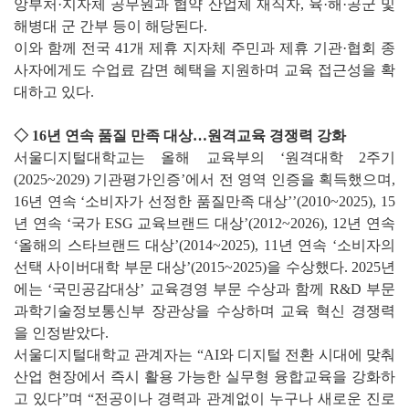
앙부처·지자체 공무원과 협약 산업체 재직자, 육·해·공군 및
해병대 군 간부 등이 해당된다.
이와 함께 전국 41개 제휴 지자체 주민과 제휴 기관·협회 종
사자에게도 수업료 감면 혜택을 지원하며 교육 접근성을 확
대하고 있다.
◇ 16년 연속 품질 만족 대상…원격교육 경쟁력 강화
서울디지털대학교는 올해 교육부의 ‘원격대학 2주기
(2025~2029) 기관평가인증’에서 전 영역 인증을 획득했으며,
16년 연속 ‘소비자가 선정한 품질만족 대상’’(2010~2025), 15
년 연속 ‘국가 ESG 교육브랜드 대상’(2012~2026), 12년 연속
‘올해의 스타브랜드 대상’(2014~2025), 11년 연속 ‘소비자의
선택 사이버대학 부문 대상’(2015~2025)을 수상했다. 2025년
에는 ‘국민공감대상’ 교육경영 부문 수상과 함께 R&D 부문
과학기술정보통신부 장관상을 수상하며 교육 혁신 경쟁력
을 인정받았다.
서울디지털대학교 관계자는 “AI와 디지털 전환 시대에 맞춰
산업 현장에서 즉시 활용 가능한 실무형 융합교육을 강화하
고 있다”며 “전공이나 경력과 관계없이 누구나 새로운 진로