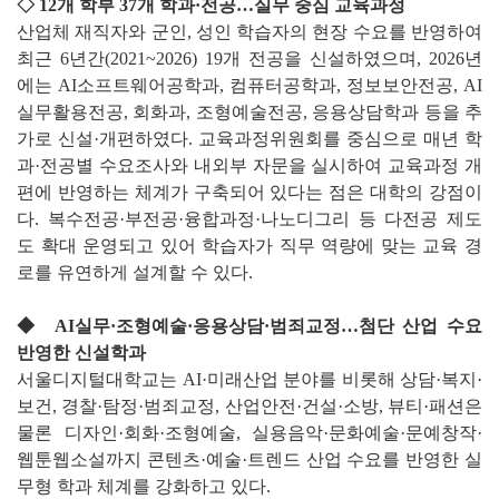
◇ 12개 학부 37개 학과·전공…실무 중심 교육과정
산업체 재직자와 군인, 성인 학습자의 현장 수요를 반영하여
최근 6년간(2021~2026) 19개 전공을 신설하였으며, 2026년
에는 AI소프트웨어공학과, 컴퓨터공학과, 정보보안전공, AI
실무활용전공, 회화과, 조형예술전공, 응용상담학과 등을 추
가로 신설·개편하였다. 교육과정위원회를 중심으로 매년 학
과·전공별 수요조사와 내외부 자문을 실시하여 교육과정 개
편에 반영하는 체계가 구축되어 있다는 점은 대학의 강점이
다. 복수전공·부전공·융합과정·나노디그리 등 다전공 제도
도 확대 운영되고 있어 학습자가 직무 역량에 맞는 교육 경
로를 유연하게 설계할 수 있다.
◆ AI실무·조형예술·응용상담·범죄교정…첨단 산업 수요
반영한 신설학과
서울디지털대학교는 AI·미래산업 분야를 비롯해 상담·복지·
보건, 경찰·탐정·범죄교정, 산업안전·건설·소방, 뷰티·패션은
물론 디자인·회화·조형예술, 실용음악·문화예술·문예창작·
웹툰웹소설까지 콘텐츠·예술·트렌드 산업 수요를 반영한 실
무형 학과 체계를 강화하고 있다.