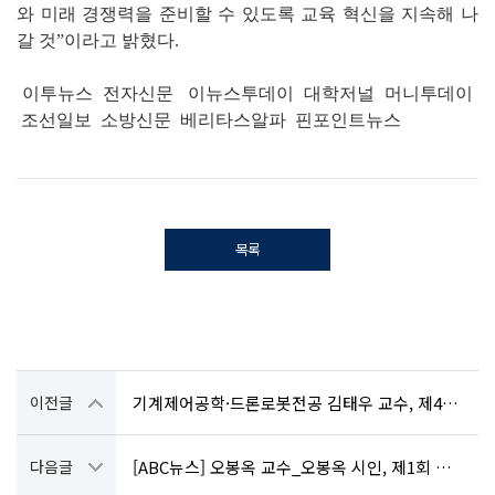
와 미래 경쟁력을 준비할 수 있도록 교육 혁신을 지속해 나
갈 것”이라고 밝혔다.
이투뉴스
전자신문
이뉴스투데이
대학저널
머니투데이
조선일보
소방신문
베리타스알파
핀포인트뉴스
목록
이전글
기계제어공학·드론로봇전공 김태우 교수, 제45회 스승의 날 교육부장관 표창 수상
다음글
[ABC뉴스] 오봉옥 교수_오봉옥 시인, 제1회 완도청해문학상 대상 수상