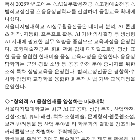
특히 2026학년도에는 △AI실무활용전공 △조형예술전공 △
범죄교정전공 △응용상담학과를 신설하며 융합교육 확대에
나섰다.
서울디지털대학교 AI실무활용전공은 데이터 분석, AI 콘텐
츠 제작, 자동화, 프롬프트 활용, AI 기반 의사결정 등 생성형
AI 시대에 필요한 실무 역량을 중심으로 교육과정을 운영한
다. 조형예술전공은 회화·판화·입체·디지털드로잉·영상 표
현 등을 융합한 현대미술 중심 교육과정을 운영한다. 응용상
담학과는 군인·경찰·소방 등 공공 안전 분야 종사자를 위한
조직 특화 상담교육을 운영한다. 범죄교정전공은 경찰학·수
사학·탐정학·교정학을 융합한 회복적 사법 기반 교육과정을
운영한다.
◇ “창의적 AI 융합인재를 양성하는 미래대학”
서울디지털대학교는 최근 AI·IT·공학, 상담·복지, 산업안전·
건설·소방, 뷰티·패션, 회화·조형예술, 문예창작·웹툰웹소설,
보건·반려동물 등 산업 분야별 타 학문과의 결합을 강조하는
커리큘럼으로 차별화에 주력해왔다.
학생들은 주전공 외에도 복수전공·부전공 제도를 활용해 최