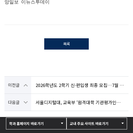
앙일보
이뉴스투데이
목록
이전글
2026학년도 2학기 신·편입생 최종 모집…7월 25일 시작
다음글
서울디지털대, 교육부 ‘원격대학 기관평가인증’ 전 영역 ‘인증’…디지털 교육 경쟁력 입증
학과 홈페이지 바로가기
교내 주요 사이트 바로가기